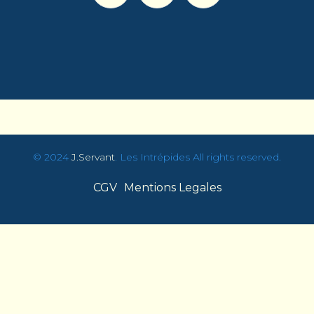
© 2024
J
.Servant
. Les Intrépides All rights reserved.
CGV
Mentions Legales