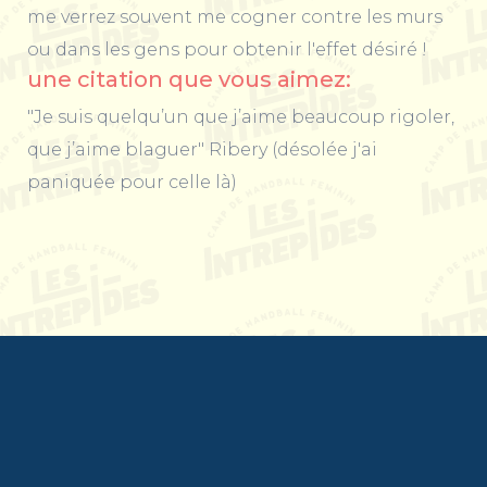
me verrez souvent me cogner contre les murs
ou dans les gens pour obtenir l'effet désiré !
une citation que vous aimez:
"Je suis quelqu’un que j’aime beaucoup rigoler,
que j’aime blaguer" Ribery (désolée j'ai
paniquée pour celle là)