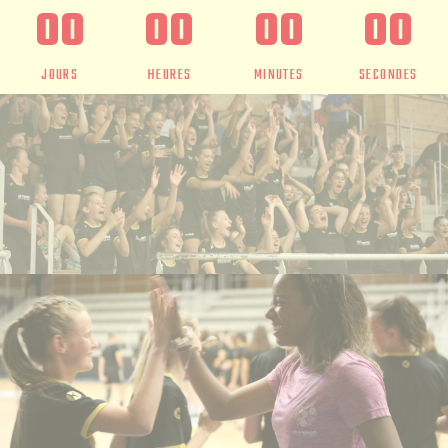
00
00
00
00
JOURS
HEURES
MINUTES
SECONDES